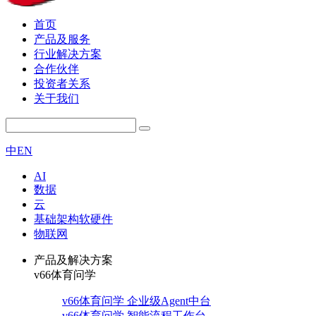
首页
产品及服务
行业解决方案
合作伙伴
投资者关系
关于我们
中
EN
AI
数据
云
基础架构软硬件
物联网
产品及解决方案
v66体育问学
v66体育问学 企业级Agent中台
v66体育问学 智能流程工作台