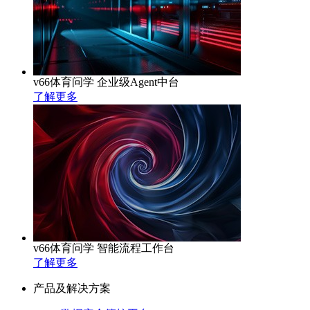
v66体育问学 企业级Agent中台
了解更多
v66体育问学 智能流程工作台
了解更多
产品及解决方案