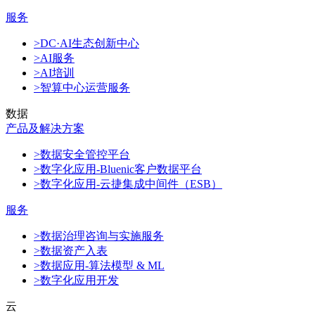
服务
>DC·AI生态创新中心
>AI服务
>AI培训
>智算中心运营服务
数据
产品及解决方案
>数据安全管控平台
>数字化应用-Bluenic客户数据平台
>数字化应用-云捷集成中间件（ESB）
服务
>数据治理咨询与实施服务
>数据资产入表
>数据应用-算法模型 & ML
>数字化应用开发
云